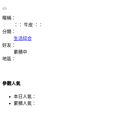
暱稱：
：： 牛皮 ：：
分類：
生活綜合
好友：
累積中
地區：
參觀人氣
本日人氣：
累積人氣：