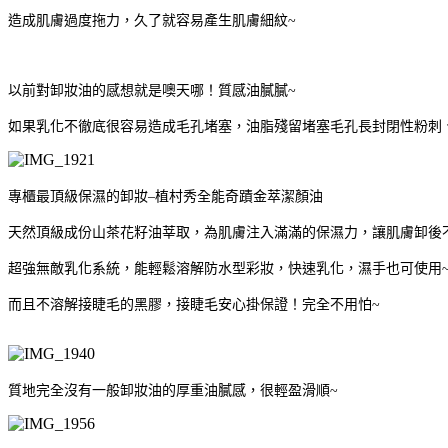
造成肌膚過度拖力，久了就容易產生肌膚細紋
~
以前對卸妝油的感想就是噢天哪！質感油膩膩
~
如果乳化不徹底很容易造成毛孔堵塞，油脂殘留堵塞毛孔長封閉性粉刺
專櫃最頂級保濕的卸妝
–
植村秀全能奇蹟金萃潔顏油
天然頂級成份山茶花籽油莘取
，為肌膚注入滿滿的保濕力，讓肌膚卸後
超強無敵乳化系統，能輕鬆溶解防水型彩妝，快速乳化，濕手也可使用
而且不溶解接睫毛的黑膠，接睫毛安心掛保證！完全不用怕
~
質地完全沒有一般卸妝油的厚重油膩感，很輕盈滑順~