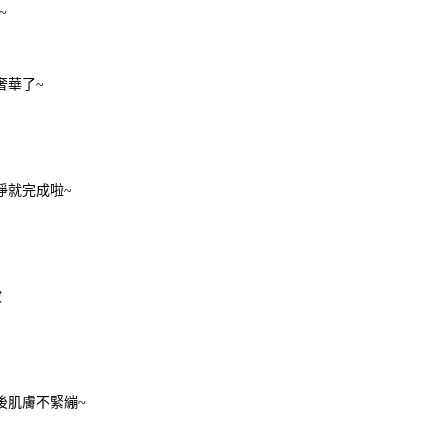
~
奢華了
~
淨就完成啦
~
妝
後肌膚不緊繃
~