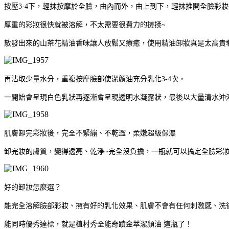
按壓
3-4
下，輕抹按摩於全臉，由內而外，由上到下，輕抹推開全臉彩妝
厚重的彩妝很快就被溶解，不太需要很費力的搓揉
~
散發出來的山茶花精油香味讓人放鬆又療癒，使用精油卸妝真是太高貴
再沾取少量水分，重複按摩臉部使潔顏油充分乳化
3-4
次，
一開始會呈現白色乳狀再逐漸
會呈現透明水凝露狀，最後以大量清水沖
肌膚卸完彩妝後，完全不緊繃、不乾澀，柔嫩超級保濕
卸完妝的膚質，變得透亮、乾淨
~
完全沒負擔，一瓶就可以搞定全臉彩
好的卸妝怎麼選？
能完全溶解臉部彩妝、擁有好的乳化效果、肌膚不會有任何刺激感、洗
能同時優秀達標，就是植村秀
全能奇蹟金萃潔顏油
這瓶了！