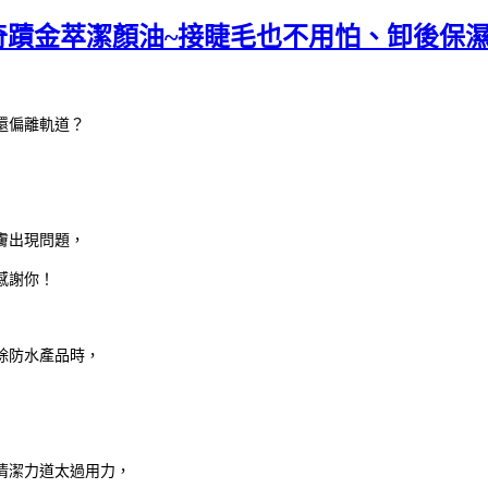
能奇蹟金萃潔顏油~接睫毛也不用怕、卸後保
還偏離軌道？
膚出現問題，
感謝你！
除防水產品時，
清潔力道太過用力，