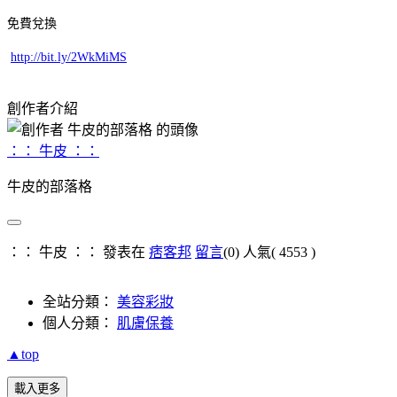
免費兌換
http://bit.ly/2WkMiMS
創作者介紹
：： 牛皮 ：：
牛皮的部落格
：： 牛皮 ：： 發表在
痞客邦
留言
(0)
人氣(
4553
)
全站分類：
美容彩妝
個人分類：
肌膚保養
▲top
載入更多